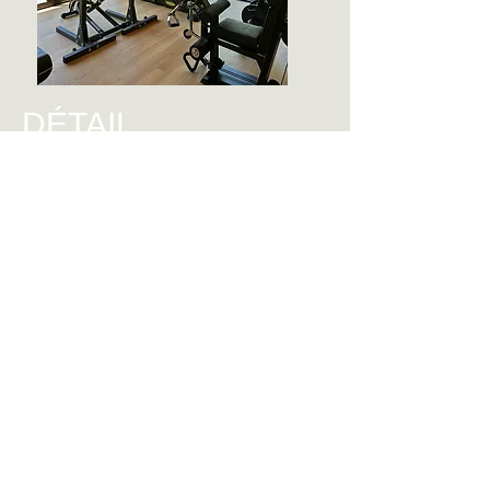
DÉTAIL
La salle de sport du Domaine allie
design moderne et élégance avec sa
charpente apparente, ses murs noirs et
ses bandeaux lumineux intégrés qui
soulignent l’espace. De grands miroirs
et de larges baies vitrées amplifient la
lumière et la sensation d’ouverture.
Entièrement équipée, elle offre une
expérience sportive à la fois
performante et raffinée.